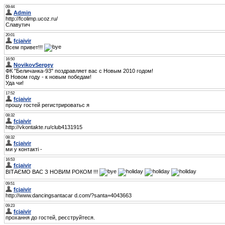
09:44
Admin
http://fcolimp.ucoz.ru/
Славутич
20:01
fcjaivir
Всем привет!!!
16:50
NovikovSergey
ФК "Беличанка-93" поздравляет вас с Новым 2010 годом!
В Новом году - к новым победам!
Уда чи!
17:52
fcjaivir
прошу гостей регистрироватьс я
08:32
fcjaivir
http://vkontakte.ru/club4131915
08:32
fcjaivir
ми у контакті -
16:53
fcjaivir
ВІТАЄМО ВАС З НОВИМ РОКОМ !!!
09:51
fcjaivir
http://www.dancingsantacar d.com/?santa=4043663
09:23
fcjaivir
прохання до гостей, реєструйтеся.