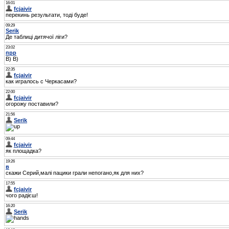
16:01
fcjaivir
перекинь результати, тоді буде!
09:29
Serik
Де таблиці дитячої ліги?
23:02
прр
B) B)
22:35
fcjaivir
как игралось с Черкасами?
22:00
fcjaivir
огорожу поставили?
21:56
Serik
09:44
fcjaivir
як площадка?
19:26
в
скажи Серий,малі пацики грали непогано,як для них?
17:55
fcjaivir
чого радієш!
16:20
Serik