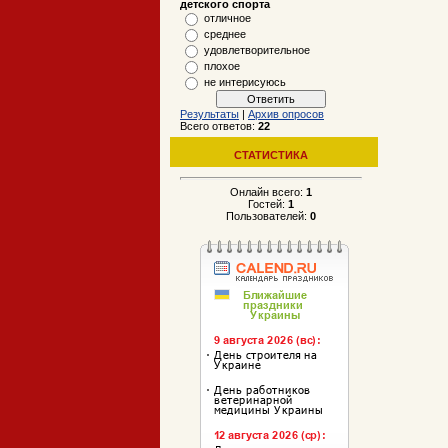
детского спорта
отличное
среднее
удовлетворительное
плохое
не интерисуюсь
Результаты
|
Архив опросов
Всего ответов:
22
СТАТИСТИКА
Онлайн всего:
1
Гостей:
1
Пользователей:
0