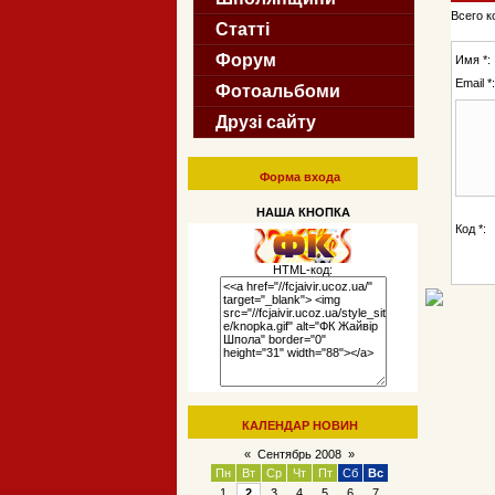
Всего 
Статті
Форум
Имя *:
Email *:
Фотоальбоми
Друзі сайту
Форма входа
НАША КНОПКА
Код *:
HTML-код:
КАЛЕНДАР НОВИН
«
Сентябрь 2008
»
Пн
Вт
Ср
Чт
Пт
Сб
Вс
1
2
3
4
5
6
7