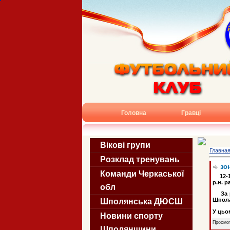
Головна
Гравці
Вікові групи
Главна
Розклад тренувань
зо
Команди Черкаської
12-
р.н. 
обл
За ре
Шпола
Шполянська ДЮСШ
У цьом
Новини спорту
Просмот
Шполянщини