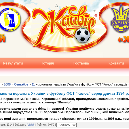
Результати
Історія
Гостьова
Контакти
я
»
2008
»
Сентябрь
»
11
» зональна першість України з футболу ФСТ "Колос" серед дівч
нальна першість України з футболу ФСТ "Колос" серед дівчат 1994 р.
14 вересня в м. Генічеськ, Херсонської області, проводилась зональна першість
районних центрів за участю команди "Жайвір".
зультатами змагань у фіналі першості України приймуть участь команди м. Ізм
. Фінал відбудеться 18 - 21 вересня в м. Переяслав - Хмельницький Київської об
у році змагання проводяться по двох вікових групах : 1994р.н., та 1993 р.н., ко
ров: 1314 | Добавил:
fcjaivir
| Рейтинг: 0.0/0 |