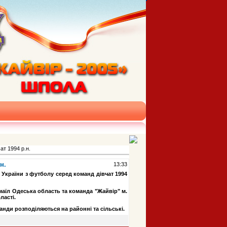
ат 1994 р.н.
н.
13:33
 України з футболу серед команд дівчат 1994
аїл Одеська область та команда "Жайвір" м.
ласті.
манди розподіляються на районні та сільські.