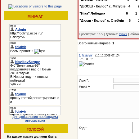
"ДЮСШ - Колос" с. Мату
"Ніка" Лебедин 6
МІНІ-ЧАТ
"Дюсш - Колос" с. Стебл
Просмотров: 1572 | Добавил:
fcjaivir
| Рейтинг
Всего комментариев:
1
1
fcjaivir
(15.10.2008 07:15)
0
Имя *:
Email *:
Для добавления необходима
авторизация
Код *:
ГОЛОСУЙ
На каком языке должен быть