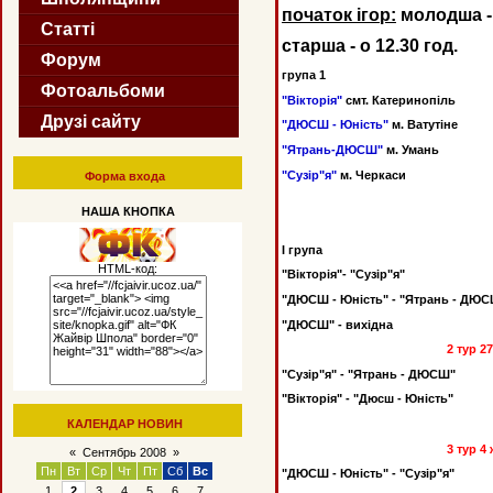
початок ігор:
молодша - 
Статті
старша - о 12.30 год.
Форум
група 1
Фотоальбоми
"Вікторія"
смт. Кате
Друзі сайту
"ДЮСШ - Юність"
м. Ватутіне
"
"Ятрань-ДЮСШ"
м. 
"Сузір"я"
м. Черкаси
"ДЮ
Форма входа
"ДЮСШ 
НАША КНОПКА
І група 
HTML-код:
"Вікторія"- "Сузір"я" "Н
"ДЮСШ - Юність" - "Ятрань - Д
"ДЮСШ" - вихідна
2 тур 27 вересня
"Сузір"я" - "Ятрань - ДЮСШ"
"Вікторія" - "Дюсш - 
КАЛЕНДАР НОВИН
"ДЮСШ - Кол
3 тур 4 жовтня 
«
Сентябрь 2008
»
Пн
Вт
Ср
Чт
Пт
Сб
Вс
"ДЮСШ - Юність" - "Су
1
2
3
4
5
6
7