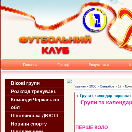
Головна
Гравці
Результати
І
Вікові групи
Главная
»
2008
»
Сентябрь
»
17
» Груп
Розклад тренувань
Групи і календар першості 
Команди Черкаської
Групи та календа
обл
Шполянська ДЮСШ
Новини спорту
ПЕРШЕ КОЛО
Шполянщини