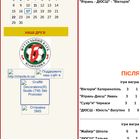
"Ятрань - ДЮСШ" - "Вікторія" "
8
9
10
11
12
13
14
"Ніка" -
15
16
17
18
19
20
21
22
23
24
25
26
27
28
29
30
"ДЮ
НАШІ ДРУЗІ
"ДЮ
"ДЮ
"ДЮС
ПІСЛЯ
ігри виграші нічиї по
"Вікторія" Катеринопіл
"Ятрань-Дюсш" Умань 
"Сузір"я" Черкаси 3
"ДЮСШ - Юність" Ватуті
________________________________
ігри виграші нічия п
"Жайвір" Шпола 5 
"ДЮСШ" Тальне 5 