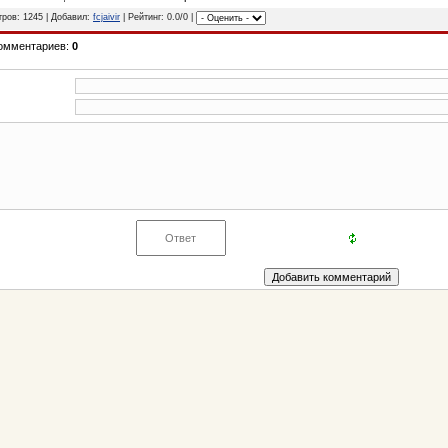
ров: 1245 | Добавил:
fcjaivir
| Рейтинг: 0.0/0 |
комментариев:
0