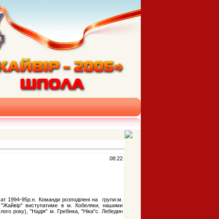
08:22
т 1994-95р.н. Команди розподілені на групи:м.
да "Жайвір" виступатиме в м. Кобеляки, нашими
го року), "Надія" м. Гребінка, "Ніка"с. Лебедин