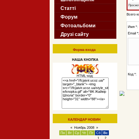
Просмот
Статті
Всего 
Форум
Фотоальбоми
Имя *:
Email *:
Друзі сайту
Форма входа
НАША КНОПКА
Код *:
HTML-код:
КАЛЕНДАР НОВИН
«
Ноябрь 2008
»
Пн
Вт
Ср
Чт
Пт
Сб
Вс
1
2