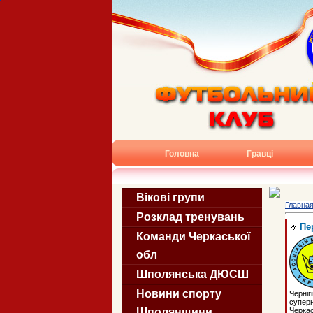
Головна
Гравці
Вікові групи
Главна
Розклад тренувань
Пе
Команди Черкаської
обл
Шполянська ДЮСШ
Новини спорту
Черні
суперн
Черкас
Шполянщини