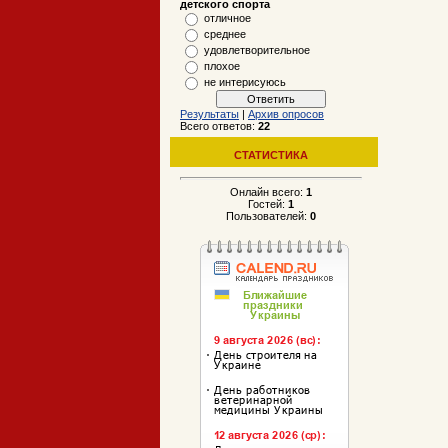
детского спорта
отличное
среднее
удовлетворительное
плохое
не интерисуюсь
Результаты
|
Архив опросов
Всего ответов:
22
СТАТИСТИКА
Онлайн всего:
1
Гостей:
1
Пользователей:
0