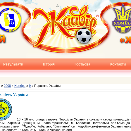
Результати
Історія
Гостьова
Контакти
я
»
2008
»
Ноябрь
»
9
» Першість України
ршість України
13 - 16 листопада стартує Першість України з футзалу серед команд дівча
гів,м. Харків,м. Донецьк, м. Івано-франківськ, м. Кобеляки Полтавська обл.Коман
иками стали : "Лідер"м. Кобеляки, "Біличанка" смт.Коцюбинське(чемпіон України минуло
ька область, "Тальне" м. Тальне Черкаська обл.