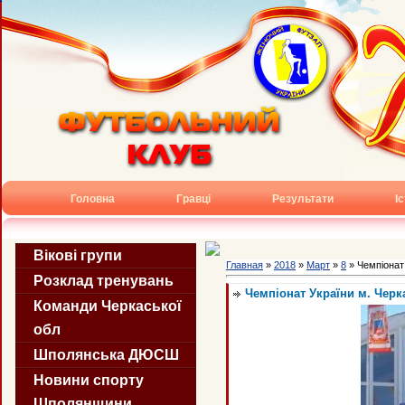
Головна
Гравці
Результати
І
Вікові групи
Главная
»
2018
»
Март
»
8
» Чемпіонат
Розклад тренувань
Чемпіонат України м. Черк
Команди Черкаської
обл
Шполянська ДЮСШ
Новини спорту
Шполянщини