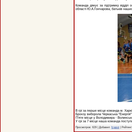
Команда дякує за підтримку відділ 
області Ю.А.Гончарова, батьків наши
В грі за перше місце команда м. Харк
Бронзу виборола Черкаська "Енергія"
П'яте місце у Володимира - Волинсько
У грі за 7 місце наша команда поступи
Просмотров: 629 | Добавил:
fcjaivir
| Рейтинг: