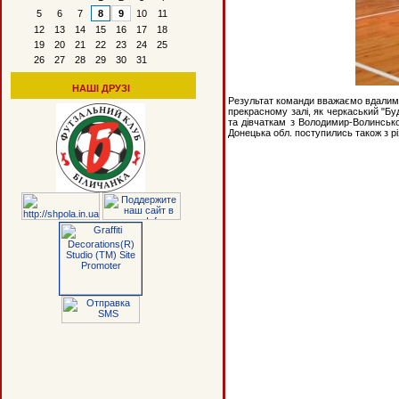
5
6
7
8
9
10
11
12
13
14
15
16
17
18
19
20
21
22
23
24
25
26
27
28
29
30
31
НАШІ ДРУЗІ
Результат команди вважаємо вдалим, п
прекрасному залі, як черкаський "Буд
та дівчаткам з Володимир-Волинськог
Донецька обл. поступились також з рі