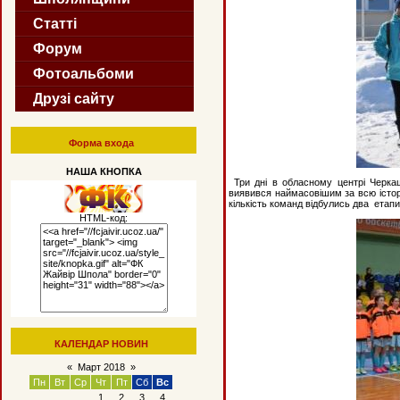
Статті
Форум
Фотоальбоми
Друзі сайту
Форма входа
НАША КНОПКА
Три дні в обласному центрі Черкащ
виявився наймасовішим за всю історі
кількість команд відбулись два етап
HTML-код:
КАЛЕНДАР НОВИН
«
Март 2018
»
Пн
Вт
Ср
Чт
Пт
Сб
Вс
1
2
3
4