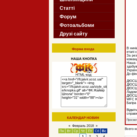
Статті
Форум
Фотоальбоми
Друзі сайту
В нині
Форма входа
етапі 
За рез
НАША КНОПКА
команд
Наша к
здобув
Україн
До фін
HTML-код:
ДЮСШ 
ДЮСШ 
ДЮСШ-
Ладом
ДЮСШ 
WFC K
Багір
Відміт
справж
КАЛЕНДАР НОВИН
Просмот
«
Февраль 2018
»
Всего 
Пн
Вт
Ср
Чт
Пт
Сб
Вс
1
2
3
4