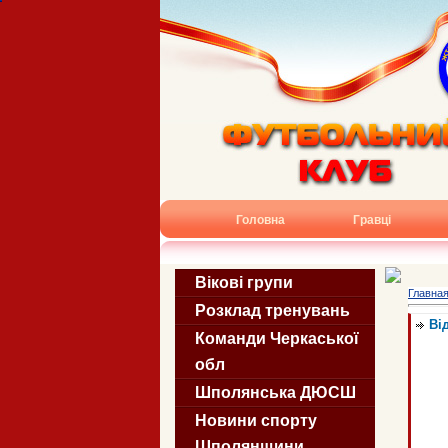
Головна
Гравці
Вікові групи
Главна
Розклад тренувань
Ві
Команди Черкаської
обл
Шполянська ДЮСШ
Новини спорту
Шполянщини