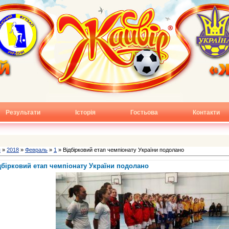
Результати
Історія
Гостьова
Контакти
я
»
2018
»
Февраль
»
1
» Відбірковий етап чемпіонату України подолано
дбірковий етап чемпіонату України подолано