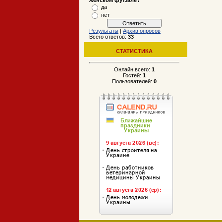
женском футзале?
да
нет
Результаты
|
Архив опросов
Всего ответов:
33
СТАТИСТИКА
Онлайн всего:
1
Гостей:
1
Пользователей:
0