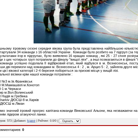
шньому ігровому сезоні середня вікова група була представлена найбільшою кількіст
стартували 34 команди з 16 областей України . Команди було розбито на 7 підгруп (за 
ультатами ігор в підгрупах, було виявлено 16 кращих команд , які 25 - 27 січня розігра
и з цих чотирьох груп потрапили до фіналу "вищої ліги" , а інші позмагаються в фіналі "
оманда успішно подолала ІІ відбірковий етап, який відбувся в м. Вознесенськ, посту
ши дві перемоги над командами м. Вознесенськ 4 : 2 , м. Арциз 5 : 2, зайняла друге мі
и цієї вікової категорії і 2-4 березня побореться за призові місця у вищій лізі.
альної вісімки крім нашої команди потрапили :
№3 м.Ів.Франківськ
М.Маміашвілі м.Конотоп
1 м.Черкаси
ир м.Вол.Волинський
Надія м.Гребінка
harkiv ДЮСШ-8 м.Харків
а ДЮСШ м.Ліман
имо значний ігровий прогрес капітана команди Вінковської Альони, яка незважаючи 
нім лідером атакуючої ланки.
ров: 573 | Добавил:
fcjaivir
| Рейтинг: 0.0/0 |
комментариев:
0