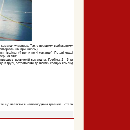
ю команд- учасниць, Так у першому відбірковому
територіальним принципом).
ли півфінал (4 групи по 4 команди). По дві кращі
першої ліги".
пившись досвіченій команді м. Гребінка 2 : 5 та
сце в групі, потрапивши до вісімки кращих команд
на те що являється наймолодшим гравцем , стала