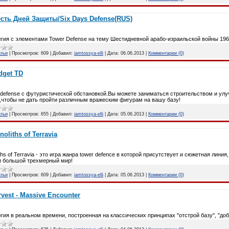
сть Дней Защиты/Six Days Defense(RUS)
гия с элементами Tower Defense на тему Шестидневной арабо-израильской войны 196
атьи
|
Просмотров:
609
|
Добавил:
iamtossya-elli
|
Дата:
06.06.2013
|
Комментарии (0)
dget TD
defense с футуристической обстановкой.Вы можете заниматься строительством и улуч
,чтобы не дать пройти различным вражеским фигурам на вашу базу!
атьи
|
Просмотров:
655
|
Добавил:
iamtossya-elli
|
Дата:
05.06.2013
|
Комментарии (0)
oliths of Terravia
ths of Terravia - это игра жанра tower defence в которой присутствует и сюжетная лини
и большой трехмерный мир!
атьи
|
Просмотров:
609
|
Добавил:
iamtossya-elli
|
Дата:
05.06.2013
|
Комментарии (0)
rvest - Massive Encounter
гия в реальном времени, построенная на классических принципах "отстрой базу", "доб