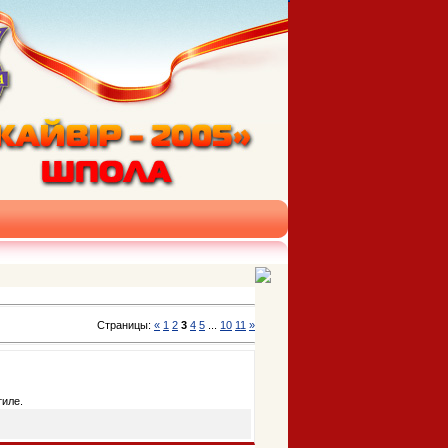
Страницы:
«
1
2
3
4
5
...
10
11
»
тиле.