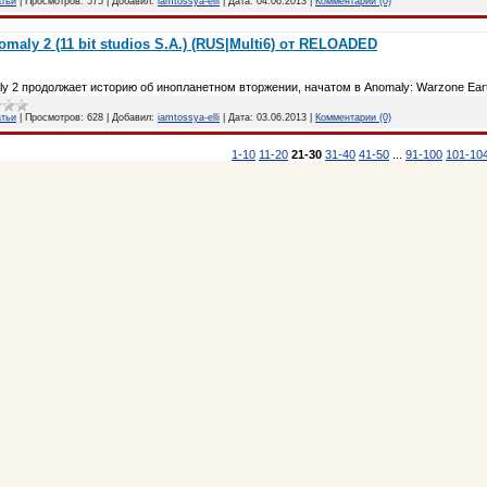
атьи
|
Просмотров:
575
|
Добавил:
iamtossya-elli
|
Дата:
04.06.2013
|
Комментарии (0)
omaly 2 (11 bit studios S.A.) (RUS|Multi6) от RELOADED
y 2 продолжает историю об инопланетном вторжении, начатом в Anomaly: Warzone Eart
атьи
|
Просмотров:
628
|
Добавил:
iamtossya-elli
|
Дата:
03.06.2013
|
Комментарии (0)
1-10
11-20
21-30
31-40
41-50
...
91-100
101-10