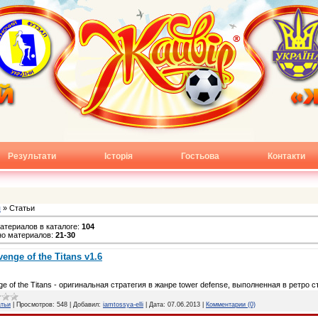
Результати
Історія
Гостьова
Контакти
я
» Статьи
атериалов в каталоге:
104
но материалов:
21-30
enge of the Titans v1.6
e of the Titans - оригинальная стратегия в жанре tower defense, выполненная в ретро с
атьи
|
Просмотров:
548
|
Добавил:
iamtossya-elli
|
Дата:
07.06.2013
|
Комментарии (0)