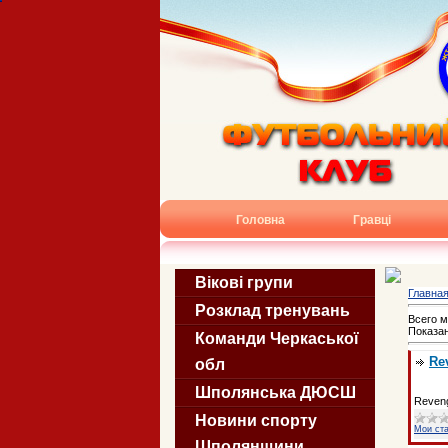
Головна
Гравці
Вікові групи
Главна
Розклад тренувань
Всего м
Показа
Команди Черкаської
Rev
обл
Шполянська ДЮСШ
Reveng
Новини спорту
Мои ст
Шполянщини