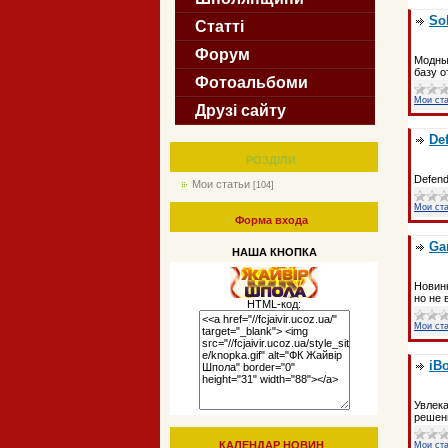
Sol
Статті
Форум
Модный
базу о
Фотоальбоми
Мои ст
Друзі сайту
De
РОЗДІЛИ
Defend
Мои статьи
[104]
Мои ст
Форма входа
Ga
НАША КНОПКА
Новинк
но не 
HTML-код:
Мои ст
iB
Увлека
решени
КАЛЕНДАР НОВИН
Мои ст