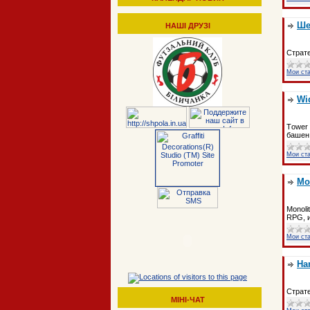
Ше
НАШІ ДРУЗІ
Страте
Мои ст
Wi
Тower 
башен
Мои ст
Mon
Monoli
RPG, 
Мои ст
Ha
Страте
МІНІ-ЧАТ