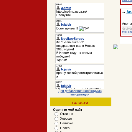
Мои ст
An
Anomal
Мои ст
Для добавления необходима
авторизация
ГОЛОСУЙ
Оцените мой сайт
Отлично
Хорошо
Неплохо
Плохо