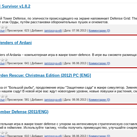
 Survivor v1.8.2
 Tower Defense, по эпичности происходящего на экране напоминает Defense Grid: T
т атак Орды, путём расстановки оборонительных пушек и огнеметов.
атьи
|
Просмотров:
623
|
Добавил:
iamtossya-elli
|
Дата:
07.06.2013
|
Комментарии (0)
fenders of Ardani
ers of Ardania – компьютерная игра в жанре tower-defence. В игре вы сможете размеща
атьи
|
Просмотров:
641
|
Добавил:
iamtossya-elli
|
Дата:
06.06.2013
|
Комментарии (0)
rden Rescue: Christmas Edition (2012) PC [ENG]
а от "Большой рыбы", продолжение игры "Защитники сада" в жанре симулятор. Зимняя
в нашем саду! В новой игре вас ждут новогодние уровни, новые ловушки и растения, 
атьи
|
Просмотров:
581
|
Добавил:
iamtossya-elli
|
Дата:
06.06.2013
|
Комментарии (0)
omber Defense (2011/ENG)
тельная игра в жанре tower defense с упором на интенсивную стратегическую соста
й в геймплее. Используйте тактику, чтобы получить преимущество, улучшайте снаря
атьи
|
Просмотров:
610
|
Добавил:
iamtossya-elli
|
Дата:
06.06.2013
|
Комментарии (0)