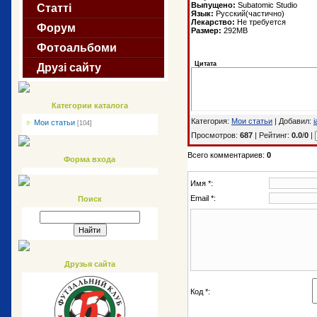
Выпущено:
Subatomic Studio
Статті
Язык:
Русский(частично)
Лекарство:
Не требуется
Форум
Размер:
292MB
Фотоальбоми
Цитата
Друзі сайту
Категории каталога
Категория:
Мои статьи
| Добавил:
i
Мои статьи
[104]
Просмотров:
687
| Рейтинг:
0.0
/
0
|
Всего комментариев:
0
Форма входа
Имя *:
Email *:
Поиск
Друзья сайта
Код *: