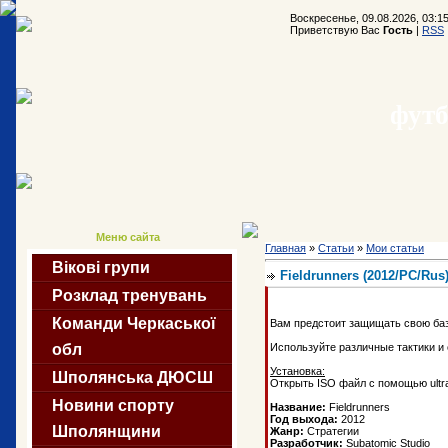
Воскресенье, 09.08.2026, 03:1
Приветствую Вас
Гость
|
RSS
футб
Меню сайта
Главная
»
Статьи
»
Мои статьи
Вікові групи
Fieldrunners (2012/PC/Rus
Розклад тренувань
Команди Черкаської
Вам предстоит защищать свою баз
Используйте различные тактики и
обл
Установка:
Шполянська ДЮСШ
Открыть ISO файл с помощью ultra i
Новини спорту
Название:
Fieldrunners
Год выхода:
2012
Шполянщини
Жанр:
Стратегии
Разработчик:
Subatomic Studio