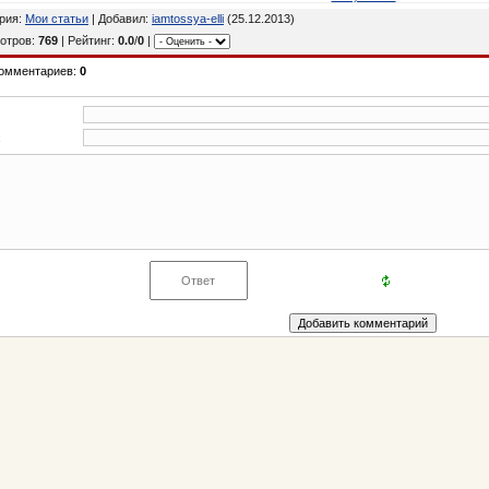
ория:
Мои статьи
| Добавил:
iamtossya-elli
(25.12.2013)
отров:
769
| Рейтинг:
0.0
/
0
|
комментариев:
0
: