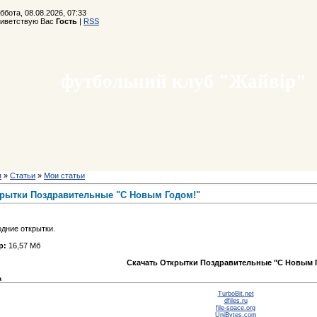
ббота, 08.08.2026, 07:33
иветствую Вас
Гость
|
RSS
футбольний клуб "Жайвір"
я
»
Статьи
»
Мои статьи
рытки Поздравительные "С Новым Годом!"
дние открытки.
р:
16,57 Мб
Скачать Открытки Поздравительные "С Новым 
а
TurboBit.net
dfiles.ru
file-space.org
UniBytes.com