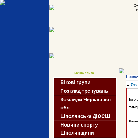
Су
Пр
Меню сайта
Главна
Вікові групи
Отк
Розклад тренувань
Команди Черкаської
Нового
Разме
обл
Шполянська ДЮСШ
Цитат
Новини спорту
Шполянщини