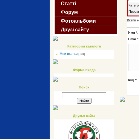
Статті
Катег
Просм
Форум
Всего 
Фотоальбоми
Друзі сайту
Имя *:
Email *
Категории каталога
Мои статьи
[104]
Форма входа
Код *:
Поиск
Друзья сайта