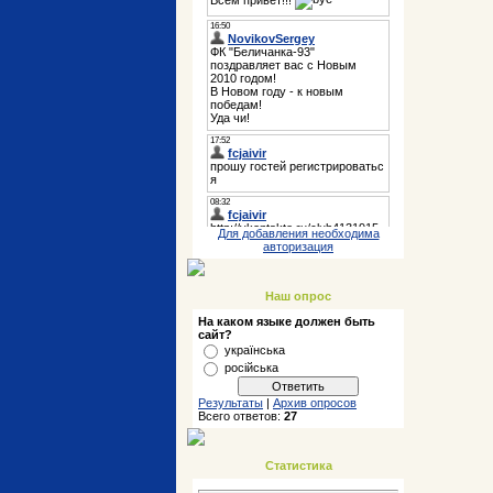
Для добавления необходима
авторизация
Наш опрос
На каком языке должен быть
сайт?
українська
російська
Результаты
|
Архив опросов
Всего ответов:
27
Статистика