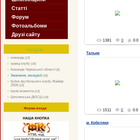
Статті
07.01.2009
Форум
fcjaivir
Фотоальбоми
Друзі сайту
1381
0
0.0
РОЗДІЛИ
Тальне
команда
[12]
гравці клубу
[19]
Команди Черкаської області
[6]
Змагання, екскурсії
[18]
01.01.2009
Кубок футбольного клубу Жайвір
2008
[15]
fcjaivir
ігрові моменти
[13]
Шполянська ДЮСШ
[18]
Форма входа
1511
0
0.0
НАША КНОПКА
м. Кобеляки
HTML-код: