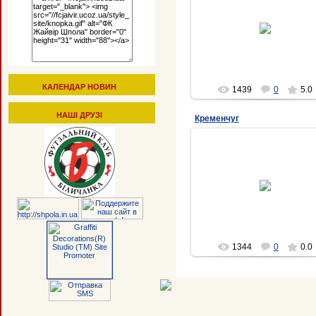
31.12.2008
fcjaivir
КАЛЕНДАР НОВИН
1439
0
5.0
НАШІ ДРУЗІ
Кременчуг
31.12.2008
fcjaivir
1344
0
0.0