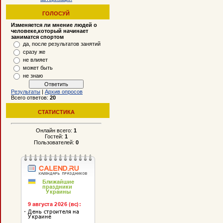
ГОЛОСУЙ
Изменяется ли мнение людей о
человеке,который начинает
заниматся спортом
да, после результатов занятий
сразу же
не влияет
может быть
не знаю
Результаты
|
Архив опросов
Всего ответов:
20
СТАТИСТИКА
Онлайн всего:
1
Гостей:
1
Пользователей:
0