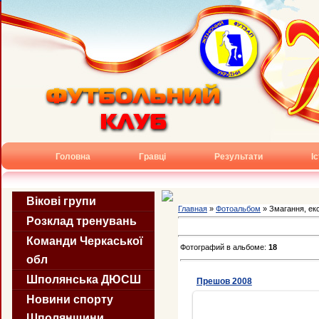
Головна
Гравці
Результати
І
Вікові групи
Главная
»
Фотоальбом
» Змагання, екс
Розклад тренувань
Команди Черкаської
Фотографий в альбоме:
18
обл
Шполянська ДЮСШ
Прешов 2008
Новини спорту
Шполянщини