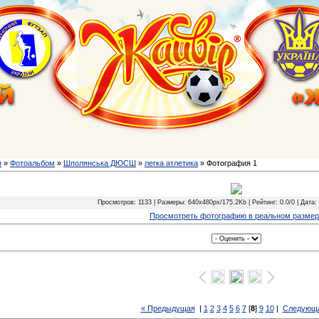
я
»
Фотоальбом
»
Шполянська ДЮСШ
»
легка атлетика
» Фотография 1
Просмотров: 1133 | Размеры: 640x480px/175.2Kb | Рейтинг: 0.0/0 | Дата: 
Просмотреть фотографию в реальном разме
« Предыдущая
|
1
2
3
4
5
6
7
[
8
]
9
10
|
Следующа