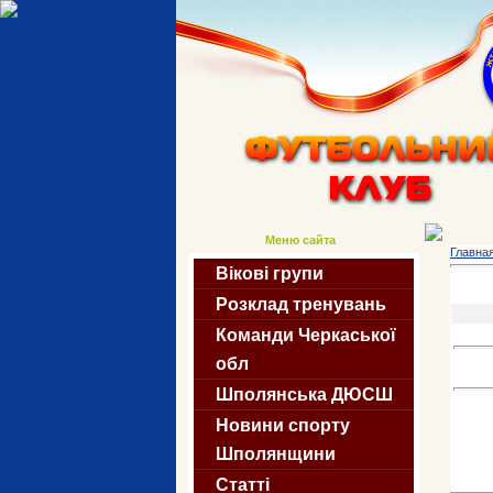
Меню сайта
Главна
Вікові групи
Розклад тренувань
Команди Черкаської
обл
Шполянська ДЮСШ
Новини спорту
Шполянщини
Статті