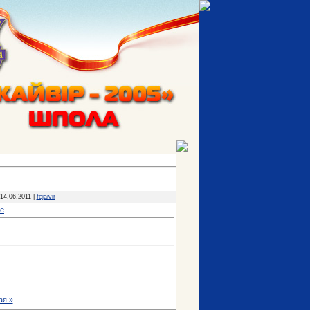
14.06.2011 |
fcjaivir
ре
я »