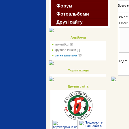
Форум
Всего 
Фотоальбоми
Имя *:
Друзі сайту
Email *
Альбомы
волейбол
[8]
футбол юнаки
[0]
легка атлетика
[10]
Код *:
Форма входа
Друзья сайта